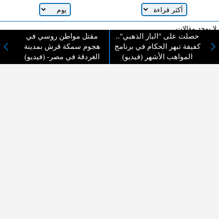
لا يوجد مقالات
حصلت على "الباز الذهبي"..
مقتل مواطن روسي في
كفيفة تبهر الحكام في برنامج
هجوم سمكة قرش بمدينة
المواهب الأشهر (فيديو)
الغردقة في مصر- (فيديو)
لا مانع من الإقتباس وإعادة النشر شريط ذكر المصدر ( المدينة نيوز ) - الآراء والتعليقات
المنشورة تعبر عن رأي أصحابها فقط
عن المدينة الإخبارية
المدينة الإخبارية صحيفة الكترونية شاملة تابعة لشركة قنوات البث
الاردنية تنقل الاخبار المحلية الأردنية وأخبار فلسطين وأبرز الأخبار
العربية والدولية لحظة حدوثها بمهنية رفيعة ليكون العالم بما يجري
فيه وحوله بين يديكم بالكلمة والصورة من مصادرها الحقيقية.
عن الشركة