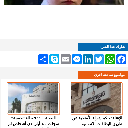
شارك هذا الخبر :
Facebook
WhatsApp
Twitter
LinkedIn
Messenger
Email
Skype
انشر
مواضيع ساخنة اخرى
الإفتاء: حكم شراء الأضحية عن
" الصحة " : 97 حالة “حصبة”
طريق البطاقات الائتمانية
سجلت منذ أيار لدى أشخاص لم