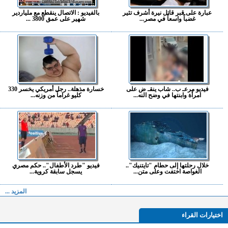
عبارة على قبر قاتل نيرة أشرف تثير
بالفيديو : الاتصال ينقطع مع ملياردير
غضباً واسعاً في مصر...
شهير على عمق 3800 ...
فيديو مرعـ ب.. شاب ينقـ ض على
خسارة مذهلة.. رجل أمريكي يخسر 330
امرأة وابنتها في وضح النه...
كليو غراماً من وزنه...
خلال رحلتها إلى حطام "تايتنيك"..
فيديو "طرد الأطفال".. حكم مصري
الغواصة اختفت وعلى متن...
يسجل سابقة كروية...
المزيد ...
اختيارات القراء