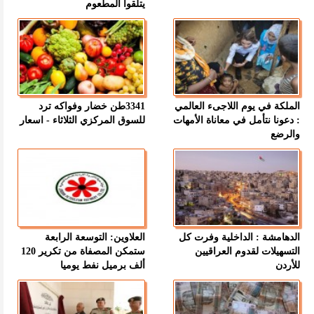
يتلقوا المطعوم
الملكة في يوم اللاجىء العالمي
3341طن خضار وفواكه ترد
: دعونا نتأمل في معاناة الأمهات
للسوق المركزي الثلاثاء - اسعار
والرضع
الدهامشة : الداخلية وفرت كل
العلاوين: التوسعة الرابعة
التسهيلات لقدوم العراقيين
ستمكن المصفاة من تكرير 120
للأردن
ألف برميل نفط يوميا