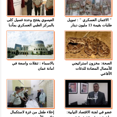
" الائتمان العسكري " : تمويل
العيسوي يفتتح وحدة غسيل كلى
طلبات بقيمة 13 مليون دينار
بالمركز الطبي العسكري بمأدبا
الصحة: مخزون استراتيجي
بالاسماء : تنقلات واسعة في
للأمصال المضادة للدغات
امانة عمان
الأفاعي
عضو في لجنة الاقتصاد النيابية:
إخلاء طفل من غزة لاستكمال