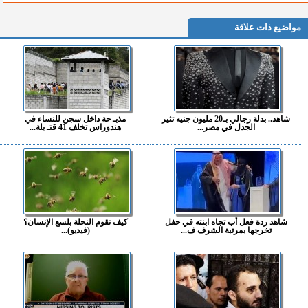
مواضيع ذات علاقة
شاهد.. بدلة رجالي بـ20 مليون جنيه تثير
مذبـ حة داخل سجن للنساء في
الجدل في مصر...
هندوراس تخلف 41 قتـ يلة...
شاهد ردة فعل أب تجاه ابنته في حفل
كيف تقوم النحلة بلسع الإنسان؟
تخرجها بمرتبة الشرف ف...
(فيديو)...