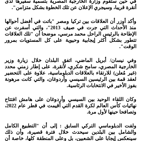
في حين ستقوم وزارة الخارجية المصرية بتسمية سفيرها لدى
أنقرة قريبا، وسيجري الإعلان عن تلك الخطوة بشكل متزامن".
وأكد أوزر أن العلاقات بين تركيا ومصر "باتت في أفضل أحوالها
منذ الأحداث التي جرت في صيف 2013"، والتي أسفرت عن
الإطاحة بالرئيس الراحل محمد مرسي، موضحا أن "تلك العلاقات
تتطور بشكل أكثر إيجابية وحيوية على كل المستويات بمرور
الوقت".
وفي نيسان/ أبريل الماضي، اتفق البلدان خلال زيارة وزير
الخارجية المصري، سامح شكري، لأنقرة، على إطار زمني محدد
(غير مُعلن) للارتقاء بالعلاقات الدبلوماسية، علاوة على التحضير
لعقد قمة بين الرئيسين السيسي وأردوغان، والتي كانت مرهونة
بفوز الأخير في الانتخابات الرئاسية.
وكان اللقاء الوحيد بين السيسي وأردوغان على هامش افتتاح
نهائيات كأس العالم لكرة القدم التي أقيمت في قطر عام 2022،
وتصافحا حينها لأول مرة.
ولفت الدبلوماسي التركي السابق : إلى أن "التطبيع الكامل
والشامل بين البلدين سيحدث خلال فترة قصيرة، وأن ذلك
سينعكس إيجابا على الشعبين، بل وعلى المنطقة كلها، خاصة أن