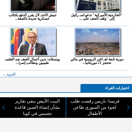
"الخارجية الأميركية" تدعو اسـ رائيل
جيش الاحتـ لال يقرر الدفع بكتائب
إلى "وقف العنف على ...
عسكرية جديدة بالضفة...
دورية تابعة لفـ اغنر الروسية في مالي
وينسلاند: ندين أعمال العنف ضد الفلسـ
تحتجز 21 موريتانيا...
طينيين ونطالب إسرا...
المزيد ...
اختيارات القراء
فرنسا: باريس رفضت طلب
البيت الأبيض ينفي تقارير
لجوء من السوري طاعن
بشأن إنشاء الصين قاعدة
لا يوجد مقالات
الأطفال
تجسس في كوبا