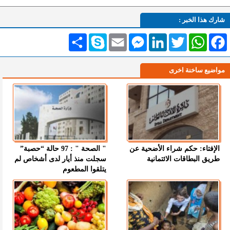
شارك هذا الخبر :
Facebook
WhatsApp
Twitter
LinkedIn
Messenger
Email
Skype
انشر
مواضيع ساخنة اخرى
الإفتاء: حكم شراء الأضحية عن
" الصحة " : 97 حالة “حصبة”
طريق البطاقات الائتمانية
سجلت منذ أيار لدى أشخاص لم
يتلقوا المطعوم