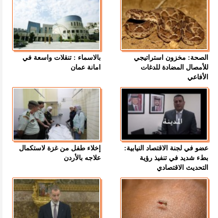
الصحة: مخزون استراتيجي
بالاسماء : تنقلات واسعة في
للأمصال المضادة للدغات
امانة عمان
الأفاعي
عضو في لجنة الاقتصاد النيابية:
إخلاء طفل من غزة لاستكمال
بطء شديد في تنفيذ رؤية
علاجه بالأردن
التحديث الاقتصادي