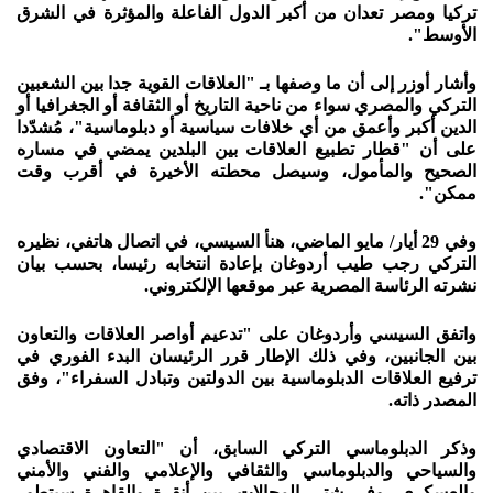
تركيا ومصر تعدان من أكبر الدول الفاعلة والمؤثرة في الشرق
الأوسط".
وأشار أوزر إلى أن ما وصفها بـ "العلاقات القوية جدا بين الشعبين
التركي والمصري سواء من ناحية التاريخ أو الثقافة أو الجغرافيا أو
الدين أكبر وأعمق من أي خلافات سياسية أو دبلوماسية"، مُشدّدا
على أن "قطار تطبيع العلاقات بين البلدين يمضي في مساره
الصحيح والمأمول، وسيصل محطته الأخيرة في أقرب وقت
ممكن".
وفي 29 أيار/ مايو الماضي، هنأ السيسي، في اتصال هاتفي، نظيره
التركي رجب طيب أردوغان بإعادة انتخابه رئيسا، بحسب بيان
نشرته الرئاسة المصرية عبر موقعها الإلكتروني.
واتفق السيسي وأردوغان على "تدعيم أواصر العلاقات والتعاون
بين الجانبين، وفي ذلك الإطار قرر الرئيسان البدء الفوري في
ترفيع العلاقات الدبلوماسية بين الدولتين وتبادل السفراء"، وفق
المصدر ذاته.
وذكر الدبلوماسي التركي السابق، أن "التعاون الاقتصادي
والسياحي والدبلوماسي والثقافي والإعلامي والفني والأمني
والعسكري -وفي شتى المجالات- بين أنقرة والقاهرة سيتطور