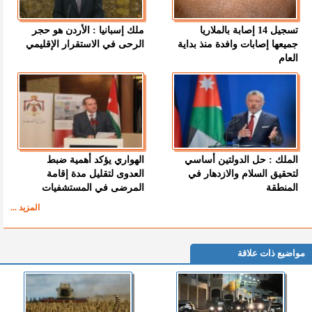
تسجيل 14 إصابة بالملاريا
ملك إسبانيا : الأردن هو حجر
جميعها إصابات وافدة منذ بداية
الرحى في الاستقرار الإقليمي
العام
الملك : حل الدولتين أساسي
الهواري يؤكد أهمية ضبط
لتحقيق السلام والازدهار في
العدوى لتقليل مدة إقامة
المنطقة
المرضى في المستشفيات
المزيد ...
مواضيع ذات علاقة