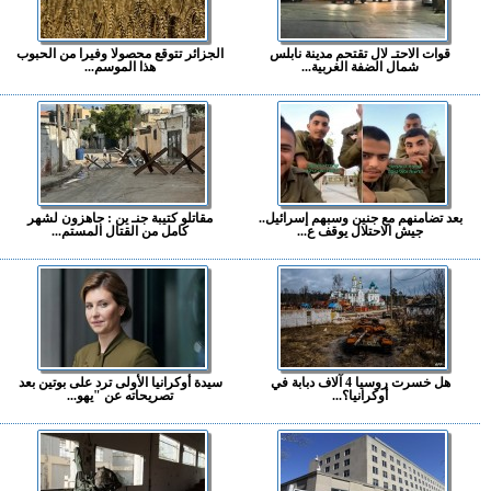
قوات الاحتـ لال تقتحم مدينة نابلس
الجزائر تتوقع محصولا وفيرا من الحبوب
شمال الضفة الغربية...
هذا الموسم...
بعد تضامنهم مع جنين وسبهم إسرائيل..
مقاتلو كتيبة جنـ ين : جاهزون لشهر
جيش الاحتلال يوقف ع...
كامل من القتال المستم...
هل خسرت روسيا 4 آلاف دبابة في
سيدة أوكرانيا الأولى ترد على بوتين بعد
أوكرانيا؟...
تصريحاته عن "يهو...