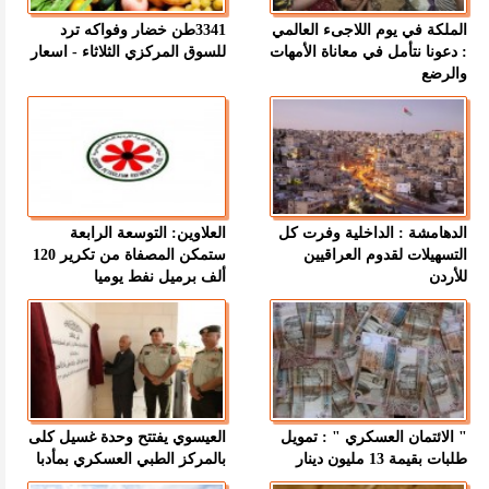
الملكة في يوم اللاجىء العالمي
3341طن خضار وفواكه ترد
: دعونا نتأمل في معاناة الأمهات
للسوق المركزي الثلاثاء - اسعار
والرضع
الدهامشة : الداخلية وفرت كل
العلاوين: التوسعة الرابعة
التسهيلات لقدوم العراقيين
ستمكن المصفاة من تكرير 120
للأردن
ألف برميل نفط يوميا
" الائتمان العسكري " : تمويل
العيسوي يفتتح وحدة غسيل كلى
طلبات بقيمة 13 مليون دينار
بالمركز الطبي العسكري بمأدبا