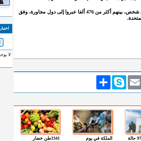
كما تسبّب الصراع بنزوح حوالي مليوني شخص، بينهم أكثر من 476 ألفا عبروا إلى دول مجاورة، وفق
متحدة.
اختيار
لا يوج
Emai
Skype
انشر
" الصحة " : 97 حالة
الملكة في يوم
3341طن خضار