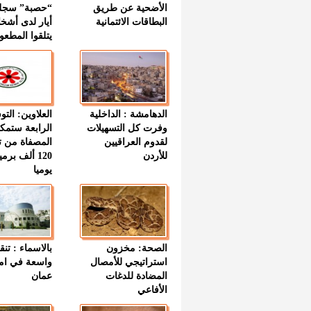
الأضحية عن طريق
“حصبة” سجل
البطاقات الائتمانية
أيار لدى أشخ
يتلقوا المطعو
الدهامشة : الداخلية
العلاوين: الت
وفرت كل التسهيلات
الرابعة ستمك
لقدوم العراقيين
المصفاة من ت
للأردن
120 ألف بر
يوميا
الصحة: مخزون
بالاسماء : تنق
استراتيجي للأمصال
واسعة في اما
المضادة للدغات
عمان
الأفاعي