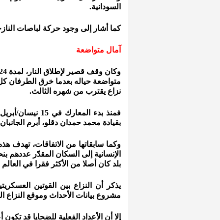
السودانية.
كما أشار إلى وجود حركة لباصات النازح
آمال متواضعة
متواضعة حياله بعدما خرق الطرفان كل ا
نزاع يقترب من شهره الثالث.
فمنذ بدء المعارك
بقيادة محمد حمدان دقلو، أبرم الجانبان نحو 13 اتفاقا لوقف إطلاق النار، سرعان ما كان ي
وكما سابقاتها من الاتفاقات، تهدف ه
بلد كان أصلا من الأكثر فقرا في العالم ق
مشروع بيانات الأحداث وموقع النزاع الم
إلا أن الأعداد الفعلية للضحايا قد تكو