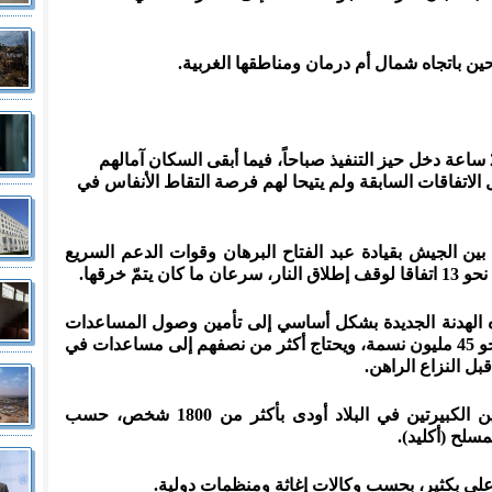
ين باتجاه شمال أم درمان ومناطقها الغربية.
وكان وقف قصير لإطلاق النار، لمدة 24 ساعة دخل حيز التنفيذ صباحاً، فيما أبقى السكان آمالهم
لاتفاقات السابقة ولم يتيحا لهم فرصة التقاط الأنفاس في
 في 15 نيسان/أبريل بين الجيش بقيادة عبد الفتاح البرهان وقوات الدعم السريع
تمّ خرقها.
ذه الهدنة الجديدة بشكل أساسي إلى تأمين وصول المساعدات
الإنسانية إلى السكان المقدّر عددهم بنحو 45 مليون نسمة، ويحتاج أكثر من نصفهم إلى مساعدات في
بل النزاع الراهن.
يذكر أن النزاع بين القوتين العسكريتين الكبيرتين في البلاد أودى بأكثر من 1800 شخص، حسب
سلح (أكليد).
ن أعلى بكثير، بحسب وكالات إغاثة ومنظمات دولية.