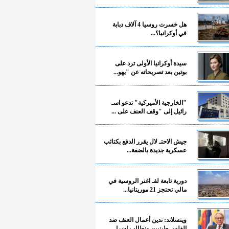
هل خسرت روسيا 4 آلاف دبابة
في أوكرانيا؟...
سيدة أوكرانيا الأولى ترد على
بوتين بعد تصريحاته عن "يهو...
"الخارجية الأميركية" تدعو اسـ
رائيل إلى "وقف العنف على ...
جيش الاحتـ لال يقرر الدفع بكتائب
عسكرية جديدة بالضفة...
دورية تابعة لفـ اغنر الروسية في
مالي تحتجز 21 موريتانيا...
وينسلاند: ندين أعمال العنف ضد
الفلسـ طينيين ونطالب إسرا...