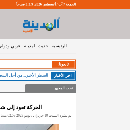
الجمعة 7 آب / أغسطس 2026. 3:3:10 صباحاً
الرئيسية
حديث المدينة
عربي ودولي
تابعونا:
ال
اخر اﻷخبار
تحت المجهر
الحركة تعود إلى ش
تم نشره السبت 10 حزيران / يونيو 2023 02:59 مساءً