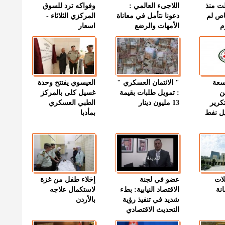
ت منذ
اللاجىء العالمي :
وفواكه ترد للسوق
اص لم
دعونا نتأمل في معاناة
المركزي الثلاثاء -
م
الأمهات والرضع
اسعار
وسعة
" الائتمان العسكري "
العيسوي يفتتح وحدة
ن
: تمويل طلبات بقيمة
غسيل كلى بالمركز
كرير
13 مليون دينار
الطبي العسكري
ميل نفط
بمأدبا
لات
عضو في لجنة
إخلاء طفل من غزة
نة
الاقتصاد النيابية: بطء
لاستكمال علاجه
شديد في تنفيذ رؤية
بالأردن
التحديث الاقتصادي