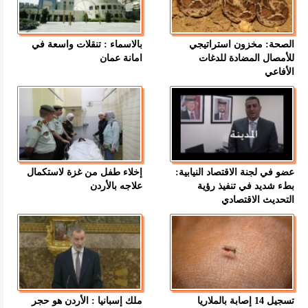
الصحة: مخزون استراتيجي
بالاسماء : تنقلات واسعة في
للأمصال المضادة للدغات
امانة عمان
الأفاعي
عضو في لجنة الاقتصاد النيابية:
إخلاء طفل من غزة لاستكمال
بطء شديد في تنفيذ رؤية
علاجه بالأردن
التحديث الاقتصادي
تسجيل 14 إصابة بالملاريا
ملك إسبانيا : الأردن هو حجر