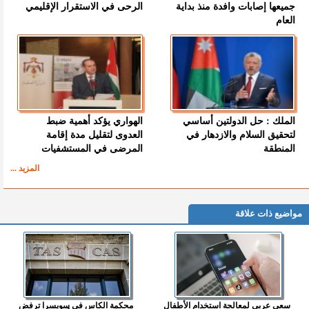
جميعها إصابات وافدة منذ بداية
الرحى في الاستقرار الإقليمي
العام
الملك : حل الدولتين أساسي
الهواري يؤكد أهمية ضبط
لتحقيق السلام والازدهار في
العدوى لتقليل مدة إقامة
المنطقة
المرضى في المستشفيات
المزيد ...
مواضيع ذات علاقة
سعي عربي لمعالجة استخدام الأطفال
محكمة الكاس في سويسرا ترفض