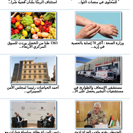
للمحتوى في منصات التوا...
استئناف الرمثا بشأن قضية شرا...
وزارة الصحة : أكثر 70 إصابة بالحصبة
3363 طنا من الخضار وردت للسوق
في إربد...
المركزي الأربعاء...
مستشفى الإسعاف والطوارئ في
أحمد الحياصات رئيسا لمجلس الأمن
مستشفيات البشير يحصل على الا...
السيبراني...
الحنيطي يقدم واجب العزاء لذوي
رئيس الوزراء يطلق سلسلة حوارات مع