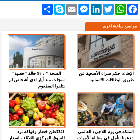
Facebook
WhatsApp
Twitter
LinkedIn
Messenger
Email
Skype
انشر
مواضيع ساخنة اخرى
الإفتاء: حكم شراء الأضحية عن
" الصحة " : 97 حالة “حصبة”
طريق البطاقات الائتمانية
سجلت منذ أيار لدى أشخاص لم
يتلقوا المطعوم
الملكة في يوم اللاجىء العالمي
3341طن خضار وفواكه ترد
: دعونا نتأمل في معاناة الأمهات
للسوق المركزي الثلاثاء - اسعار