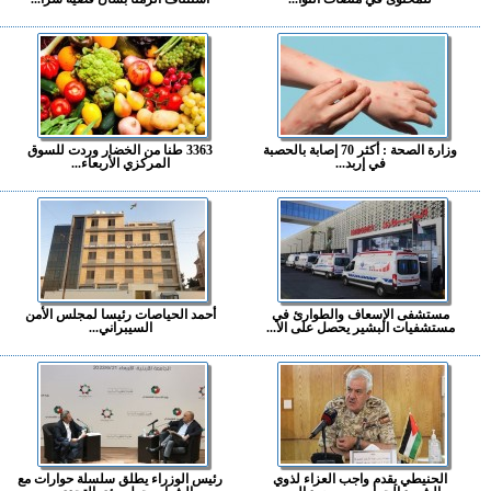
وزارة الصحة : أكثر 70 إصابة بالحصبة
3363 طنا من الخضار وردت للسوق
في إربد...
المركزي الأربعاء...
مستشفى الإسعاف والطوارئ في
أحمد الحياصات رئيسا لمجلس الأمن
مستشفيات البشير يحصل على الا...
السيبراني...
الحنيطي يقدم واجب العزاء لذوي
رئيس الوزراء يطلق سلسلة حوارات مع