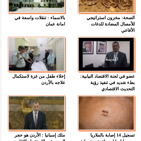
الصحة: مخزون استراتيجي
بالاسماء : تنقلات واسعة في
للأمصال المضادة للدغات
امانة عمان
الأفاعي
عضو في لجنة الاقتصاد النيابية:
إخلاء طفل من غزة لاستكمال
بطء شديد في تنفيذ رؤية
علاجه بالأردن
التحديث الاقتصادي
تسجيل 14 إصابة بالملاريا
ملك إسبانيا : الأردن هو حجر