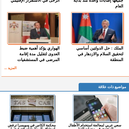
جميعها إصابات وافدة منذ بداية
الرحى في الاستقرار الإقليمي
العام
الملك : حل الدولتين أساسي
الهواري يؤكد أهمية ضبط
لتحقيق السلام والازدهار في
العدوى لتقليل مدة إقامة
المنطقة
المرضى في المستشفيات
المزيد ...
مواضيع ذات علاقة
سعي عربي لمعالجة استخدام الأطفال
محكمة الكاس في سويسرا ترفض
للمحتوى في منصات التوا...
استئناف الرمثا بشأن قضية شرا...