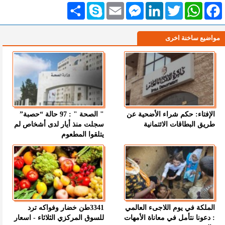
Facebook
WhatsApp
Twitter
LinkedIn
Messenger
Email
Skype
انشر
مواضيع ساخنة اخرى
الإفتاء: حكم شراء الأضحية عن
" الصحة " : 97 حالة “حصبة”
طريق البطاقات الائتمانية
سجلت منذ أيار لدى أشخاص لم
يتلقوا المطعوم
الملكة في يوم اللاجىء العالمي
3341طن خضار وفواكه ترد
: دعونا نتأمل في معاناة الأمهات
للسوق المركزي الثلاثاء - اسعار