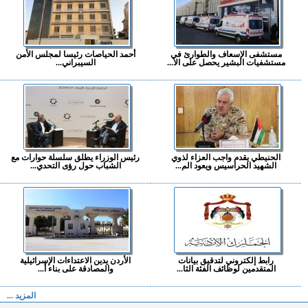
مستشفى الإسعاف والطوارئ في
أحمد الحياصات رئيسا لمجلس الأمن
مستشفيات البشير يحصل على الا...
السيبراني...
الحنيطي يقدم واجب العزاء لذوي
رئيس الوزراء يطلق سلسلة حوارات مع
الشهيد الحراسيس ويعود الم...
الشباب حول رؤى التحدي...
رابط إلكتروني لتدقيق بيانات
الأردن يدين الاعتداءات الإسرائيلية
المتقدمين لوظائف الفئة الثا...
والمصادقة على بناء أ...
المزيد ...