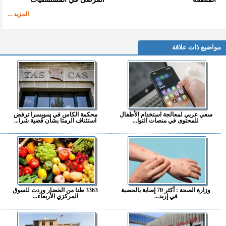
المزيد ...
مواضيع ذات علاقة
سعي عربي لمعالجة استخدام الأطفال
محكمة الكاس في سويسرا ترفض
للمحتوى في منصات التوا...
استئناف الرمثا بشأن قضية شرا...
وزارة الصحة : أكثر 70 إصابة بالحصبة
3363 طنا من الخضار وردت للسوق
في إربد...
المركزي الأربعاء...