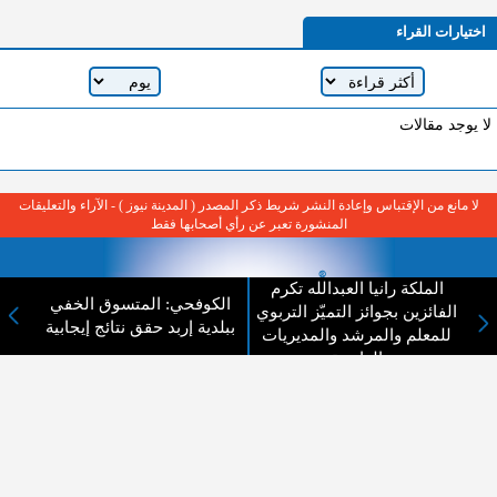
اختيارات القراء
لا يوجد مقالات
لا مانع من الإقتباس وإعادة النشر شريط ذكر المصدر ( المدينة نيوز ) - الآراء والتعليقات
المنشورة تعبر عن رأي أصحابها فقط
الملكة رانيا العبدالله تكرم
الكوفحي: المتسوق الخفي
الفائزين بجوائز التميّز التربوي
ببلدية إربد حقق نتائج إيجابية
للمعلم والمرشد والمديريات
الداعمة
عن المدينة الإخبارية
المدينة الإخبارية صحيفة الكترونية شاملة تابعة لشركة قنوات البث
الاردنية تنقل الاخبار المحلية الأردنية وأخبار فلسطين وأبرز الأخبار
العربية والدولية لحظة حدوثها بمهنية رفيعة ليكون العالم بما يجري
فيه وحوله بين يديكم بالكلمة والصورة من مصادرها الحقيقية.