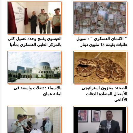
" الائتمان العسكري " : تمويل
العيسوي يفتتح وحدة غسيل كلى
طلبات بقيمة 13 مليون دينار
بالمركز الطبي العسكري بمأدبا
الصحة: مخزون استراتيجي
بالاسماء : تنقلات واسعة في
للأمصال المضادة للدغات
امانة عمان
الأفاعي