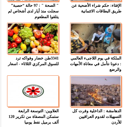
الإفتاء: حكم شراء الأضحية عن
" الصحة " : 97 حالة “حصبة”
طريق البطاقات الائتمانية
سجلت منذ أيار لدى أشخاص لم
يتلقوا المطعوم
الملكة في يوم اللاجىء العالمي
3341طن خضار وفواكه ترد
: دعونا نتأمل في معاناة الأمهات
للسوق المركزي الثلاثاء - اسعار
والرضع
الدهامشة : الداخلية وفرت كل
العلاوين: التوسعة الرابعة
التسهيلات لقدوم العراقيين
ستمكن المصفاة من تكرير 120
للأردن
ألف برميل نفط يوميا