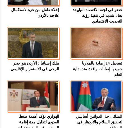
عضو في لجنة الاقتصاد النيابية:
إخلاء طفل من غزة لاستكمال
بطء شديد في تنفيذ رؤية
علاجه بالأردن
التحديث الاقتصادي
تسجيل 14 إصابة بالملاريا
ملك إسبانيا : الأردن هو حجر
جميعها إصابات وافدة منذ بداية
الرحى في الاستقرار الإقليمي
العام
الملك : حل الدولتين أساسي
الهواري يؤكد أهمية ضبط
لتحقيق السلام والازدهار في
العدوى لتقليل مدة إقامة
المنطقة
المرضى في المستشفيات