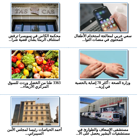
سعي عربي لمعالجة استخدام الأطفال
محكمة الكاس في سويسرا ترفض
للمحتوى في منصات التوا...
استئناف الرمثا بشأن قضية شرا...
وزارة الصحة : أكثر 70 إصابة بالحصبة
3363 طنا من الخضار وردت للسوق
في إربد...
المركزي الأربعاء...
مستشفى الإسعاف والطوارئ في
أحمد الحياصات رئيسا لمجلس الأمن
مستشفيات البشير يحصل على الا...
السيبراني...