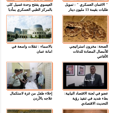
" الائتمان العسكري " : تمويل
العيسوي يفتتح وحدة غسيل كلى
طلبات بقيمة 13 مليون دينار
بالمركز الطبي العسكري بمأدبا
الصحة: مخزون استراتيجي
بالاسماء : تنقلات واسعة في
للأمصال المضادة للدغات
امانة عمان
الأفاعي
عضو في لجنة الاقتصاد النيابية:
إخلاء طفل من غزة لاستكمال
بطء شديد في تنفيذ رؤية
علاجه بالأردن
التحديث الاقتصادي