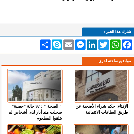
شارك هذا الخبر :
Facebook
WhatsApp
Twitter
LinkedIn
Messenger
Email
Skype
انشر
مواضيع ساخنة اخرى
الإفتاء: حكم شراء الأضحية عن
" الصحة " : 97 حالة “حصبة”
طريق البطاقات الائتمانية
سجلت منذ أيار لدى أشخاص لم
يتلقوا المطعوم