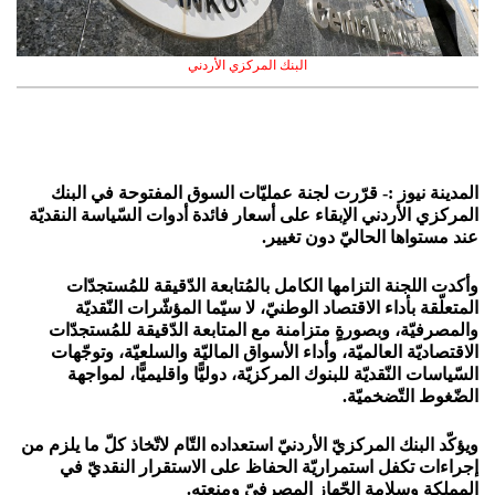
البنك المركزي الأردني
المدينة نيوز :- قرّرت لجنة عمليّات السوق المفتوحة في البنك
المركزي الأردني الإبقاء على أسعار فائدة أدوات السّياسة النقديّة
عند مستواها الحاليّ دون تغيير.
وأكدت اللجنة التزامها الكامل بالمُتابعة الدّقيقة للمُستجدّات
المتعلّقة بأداء الاقتصاد الوطنيّ، لا سيّما المؤشّرات النّقديّة
والمصرفيّة، وبصورةٍ متزامنة مع المتابعة الدّقيقة للمُستجدّات
الاقتصاديّة العالميّة، وأداء الأسواق الماليّة والسلعيّة، وتوجّهات
السّياسات النّقديّة للبنوك المركزيّة، دوليًّا واقليميًّا، لمواجهة
الضّغوط التّضخميّة.
ويؤكّد البنك المركزيّ الأردنيّ استعداده التّام لاتّخاذ كلّ ما يلزم من
إجراءات تكفل استمراريّة الحفاظ على الاستقرار النقديّ في
المملكة وسلامة الجّهاز المصرفيّ ومنعته.