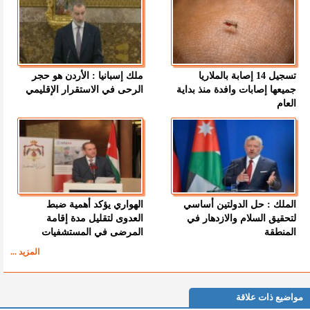
تسجيل 14 إصابة بالملاريا
ملك إسبانيا : الأردن هو حجر
جميعها إصابات وافدة منذ بداية
الرحى في الاستقرار الإقليمي
العام
الملك : حل الدولتين أساسي
الهواري يؤكد أهمية ضبط
لتحقيق السلام والازدهار في
العدوى لتقليل مدة إقامة
المنطقة
المرضى في المستشفيات
المزيد ...
مواضيع ذات علاقة