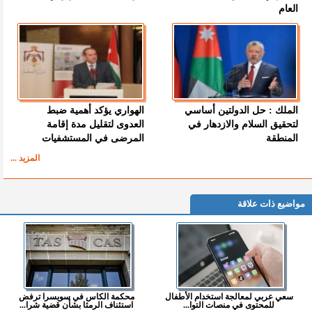
العام
الملك : حل الدولتين أساسي
الهواري يؤكد أهمية ضبط
لتحقيق السلام والازدهار في
العدوى لتقليل مدة إقامة
المنطقة
المرضى في المستشفيات
المزيد ...
مواضيع ذات علاقة
سعي عربي لمعالجة استخدام الأطفال
محكمة الكاس في سويسرا ترفض
للمحتوى في منصات التوا...
استئناف الرمثا بشأن قضية شرا...