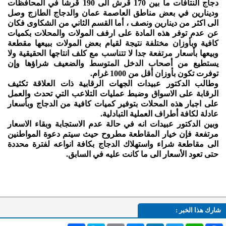
دجاج النتافات ما بين 170 قرش الى 190 قرشا في المحافظات
ودينارين في بعض مناطق العاصمة عمان والدجاج الطازج وصل
الى اكثر من دينارين ونصف ، أما القسم الثاني من الشكاوى فكان
عن عدم توفر هذه المادة على ارفف المولات والمحلات بكميات
كافية وبأوزان مختلفة نتيجة لقيام بعض المولات ببيعها مقطعة
وبيعها بأسعار مرتفعة جدا لا تتناسب مع كلف انتاجها الحقيقية ولا
يستطيع من أصحاب الدخل المتوسط والضعيف شراؤها وإن
توفرت تكون بأوزان أقل من 1000 غرام.
وطالب الدكتور عبيدات الجهات الرقابية ذات العلاقة تكثيف
الرقابة على الاسواق وضبط عمليات التلاعب التي تحدث والعمل
على اجبار هذه المحلات بتوفير كميات كافية من الدجاج وبأسعار
عادلة لكافة أطراف العملية التبادلية.
وبين الدكتور عبيدات انه في حالة عدم الاستجابة وبقاء الاسعار
مرتفعة فإن خيار المقاطعة مطروح حيث سيتم دعوة المواطنين
الى مقاطعة شراء واستهلاك الدجاج بكافة انواعه لفترة محددة
حتى تعود الأسعار الى ما كانت عليه في السابق.
شارك هذا الخبر :