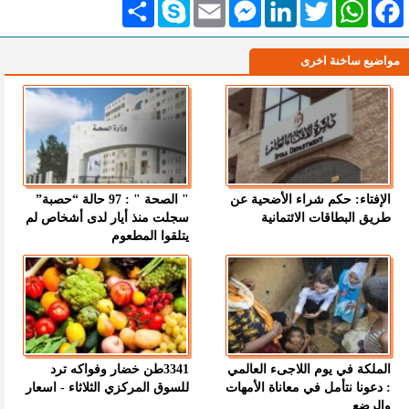
Facebook
WhatsApp
Twitter
LinkedIn
Messenger
Email
Skype
انشر
مواضيع ساخنة اخرى
الإفتاء: حكم شراء الأضحية عن
" الصحة " : 97 حالة “حصبة”
طريق البطاقات الائتمانية
سجلت منذ أيار لدى أشخاص لم
يتلقوا المطعوم
الملكة في يوم اللاجىء العالمي
3341طن خضار وفواكه ترد
: دعونا نتأمل في معاناة الأمهات
للسوق المركزي الثلاثاء - اسعار
والرضع