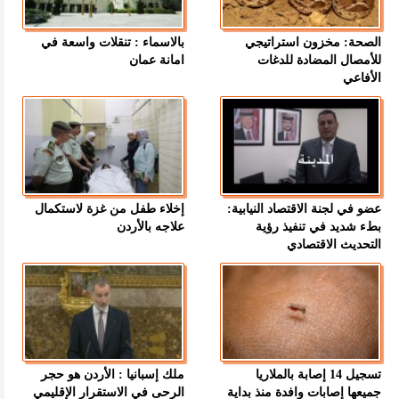
الصحة: مخزون استراتيجي
بالاسماء : تنقلات واسعة في
للأمصال المضادة للدغات
امانة عمان
الأفاعي
عضو في لجنة الاقتصاد النيابية:
إخلاء طفل من غزة لاستكمال
بطء شديد في تنفيذ رؤية
علاجه بالأردن
التحديث الاقتصادي
تسجيل 14 إصابة بالملاريا
ملك إسبانيا : الأردن هو حجر
جميعها إصابات وافدة منذ بداية
الرحى في الاستقرار الإقليمي