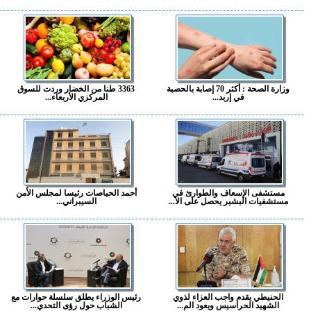
وزارة الصحة : أكثر 70 إصابة بالحصبة
3363 طنا من الخضار وردت للسوق
في إربد...
المركزي الأربعاء...
مستشفى الإسعاف والطوارئ في
أحمد الحياصات رئيسا لمجلس الأمن
مستشفيات البشير يحصل على الا...
السيبراني...
الحنيطي يقدم واجب العزاء لذوي
رئيس الوزراء يطلق سلسلة حوارات مع
الشهيد الحراسيس ويعود الم...
الشباب حول رؤى التحدي...