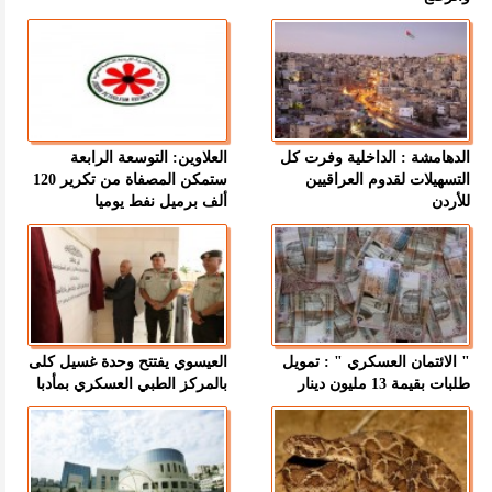
الدهامشة : الداخلية وفرت كل
العلاوين: التوسعة الرابعة
التسهيلات لقدوم العراقيين
ستمكن المصفاة من تكرير 120
للأردن
ألف برميل نفط يوميا
" الائتمان العسكري " : تمويل
العيسوي يفتتح وحدة غسيل كلى
طلبات بقيمة 13 مليون دينار
بالمركز الطبي العسكري بمأدبا