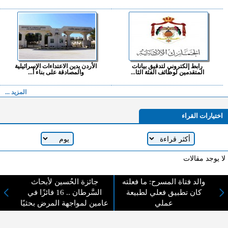
رابط إلكتروني لتدقيق بيانات
الأردن يدين الاعتداءات الإسرائيلية
المتقدمين لوظائف الفئة الثا...
والمصادقة على بناء أ...
المزيد ...
اختيارات القراء
لا يوجد مقالات
والد فتاة المسرح: ما فعلته
جائزة الحُسين لأبحاث
كان تطبيق فعلي لطبيعة
السَّرطان .. 16 فائزًا في
لا مانع من الإقتباس وإعادة النشر شريط ذكر المصدر ( المدينة نيوز ) - الآراء والتعليقات
عملي
عامين لمواجهة المرض بحثيًا
المنشورة تعبر عن رأي أصحابها فقط