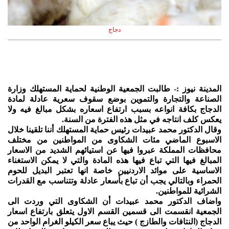
دجاج
المدينة نيوز :- طالبت الجمعية الوطنية لحماية المستهلك وزارة
الصناعة والتجارة والتموين بوضع سقوف سعرية عادلة لمادة
الدجاج بكافة انواعه بسبب ارتفاع اسعاره بشكل مبالغ فيه ولا
يعكس كلف انتاجه في مثل هذه الفترة من السنة.
وقال الدكتور محمد عبيدات رئيس حماية المستهلك أننا تلقينا خلال
الاسبوع الماضي مئات الشكاوى من المواطنين من مختلف
محافظات المملكة عبروا فيها عن استيائهم الشديد من الاسعار
المبالغ فيها التي تباع فيها هذه المادة والتي لا يمكن الاستغناء
الاساسية على موائد الاردنيين خاصة انها تعتبر البديل للحوم
الحمراء وبالتالي يجب أن تباع بأسعار عادلة وتتناسب مع القدرات
الشرائية للمواطنين.
واضاف الدكتور محمد عبيدات أن الشكاوى التي وردت الى
الجمعية انقسمت الى قسمين القسم الاول يتعلق بارتفاع اسعار
الدجاج (النتافات والطازج ) حيث يباع سعر الكيلو الغرام الواحد من