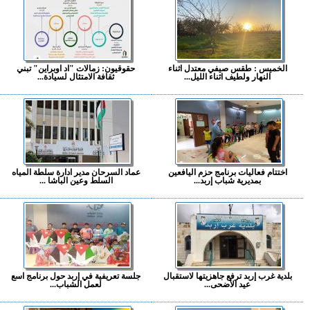
الخميس : طقس صيفي معتدل اثناء
حقوقيون: زمالات "اد اوبراين" تبني
النهار ولطيف اثناء الليل...
ثقافة الامتثال لسيادة...
اختتام فعاليات برنامج حزم اليافعين
عماد السرحان مدير ادارة سلطة المياه
بمديرية شباب إربد...
السلط وعين الباشا ...
بلدية غرب إربد ترفع جاهزيتها لاستقبال
جلسة تعريفية في إربد حول برنامج اسع
عيد الأضحى...
لعمل الشباب...