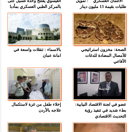
" الائتمان العسكري " : تمويل
العيسوي يفتتح وحدة غسيل كلى
طلبات بقيمة 13 مليون دينار
بالمركز الطبي العسكري بمأدبا
الصحة: مخزون استراتيجي
بالاسماء : تنقلات واسعة في
للأمصال المضادة للدغات
امانة عمان
الأفاعي
عضو في لجنة الاقتصاد النيابية:
إخلاء طفل من غزة لاستكمال
بطء شديد في تنفيذ رؤية
علاجه بالأردن
التحديث الاقتصادي