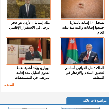
تسجيل 14 إصابة بالملاريا
ملك إسبانيا : الأردن هو حجر
جميعها إصابات وافدة منذ بداية
الرحى في الاستقرار الإقليمي
العام
الملك : حل الدولتين أساسي
الهواري يؤكد أهمية ضبط
لتحقيق السلام والازدهار في
العدوى لتقليل مدة إقامة
المنطقة
المرضى في المستشفيات
المزيد ...
مواضيع ذات علاقة