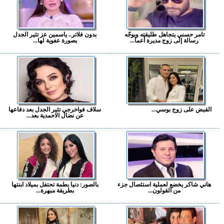
تامر حسني يتجاهل طليقته ويوجّه
بدون فلاتر.. ياسمين عز تثير الجدل
رسالة إلى زوج مديرة أعما...
بصورة عفوية لها...
القبض على زوج بوسي...
سلاف فواخرجي تثير الجدل بعد دفاعها
عن نضال الاحمدية بعد...
هاني شاكر يخضع لعملية استئصال جزء
بالصور: دنيا بطمة تحتفل بميلاد ابنتها
من القولون...
بطريقة مبهرة...