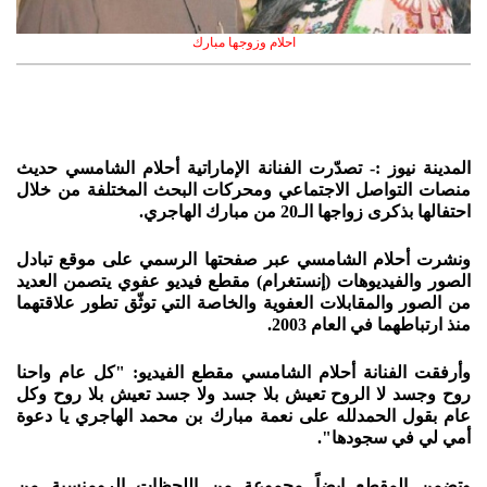
احلام وزوجها مبارك
المدينة نيوز :- تصدّرت الفنانة الإماراتية أحلام الشامسي حديث
منصات التواصل الاجتماعي ومحركات البحث المختلفة من خلال
احتفالها بذكرى زواجها الـ20 من مبارك الهاجري.
ونشرت أحلام الشامسي عبر صفحتها الرسمي على موقع تبادل
الصور والفيديوهات (إنستغرام) مقطع فيديو عفوي يتصمن العديد
من الصور والمقابلات العفوية والخاصة التي توثّق تطور علاقتهما
منذ ارتباطهما في العام 2003.
وأرفقت الفنانة أحلام الشامسي مقطع الفيديو: "كل عام واحنا
روح وجسد لا الروح تعيش بلا جسد ولا جسد تعيش بلا روح وكل
عام بقول الحمدلله على نعمة مبارك بن محمد الهاجري يا دعوة
أمي لي في سجودها".
وتضمن المقطع ايضاً مجموعة من اللحظات الرومنسية من