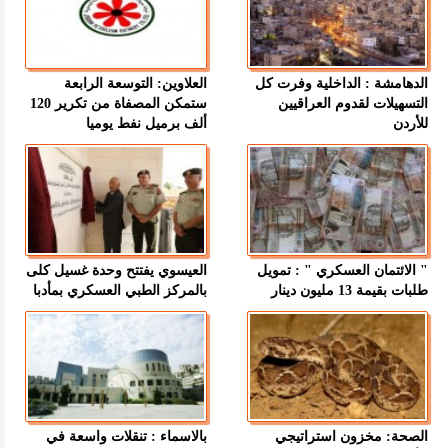
الدهامشة : الداخلية وفرت كل
العلاوين: التوسعة الرابعة
التسهيلات لقدوم العراقيين
ستمكن المصفاة من تكرير 120
للأردن
ألف برميل نفط يوميا
" الائتمان العسكري " : تمويل
العيسوي يفتتح وحدة غسيل كلى
طلبات بقيمة 13 مليون دينار
بالمركز الطبي العسكري بمأدبا
الصحة: مخزون استراتيجي
بالاسماء : تنقلات واسعة في