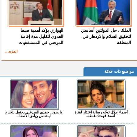
الملك : حل الدولتين أساسي
الهواري يؤكد أهمية ضبط
لتحقيق السلام والازدهار في
العدوى لتقليل مدة إقامة
المنطقة
المرضى في المستشفيات
المزيد ...
مواضيع ذات علاقة
أسماء جلال توجّه رسالة اعتذار لفتاة:
بالصور.. حمدي الميرغني يحتفل بتخرج
آسفة فهمتك غلط...
ابنته من رياض الأطفا...