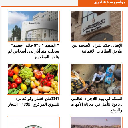
مواضيع ساخنة اخرى
الإفتاء: حكم شراء الأضحية عن
" الصحة " : 97 حالة “حصبة”
طريق البطاقات الائتمانية
سجلت منذ أيار لدى أشخاص لم
يتلقوا المطعوم
الملكة في يوم اللاجىء العالمي
3341طن خضار وفواكه ترد
: دعونا نتأمل في معاناة الأمهات
للسوق المركزي الثلاثاء - اسعار
والرضع