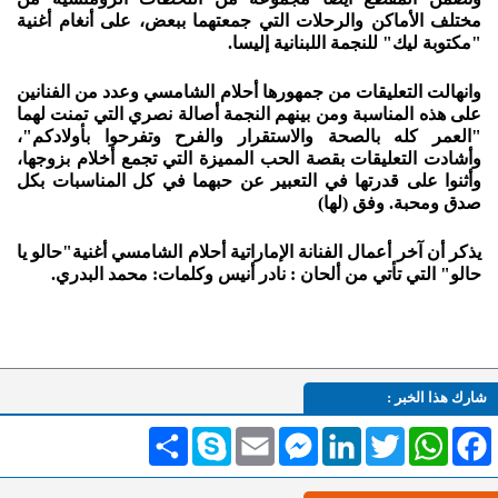
مختلف الأماكن والرحلات التي جمعتهما ببعض، على أنغام أغنية
"مكتوبة ليك" للنجمة اللبنانية إليسا.
وانهالت التعليقات من جمهورها أحلام الشامسي وعدد من الفنانين
على هذه المناسبة ومن بينهم النجمة أصالة نصري التي تمنت لهما
"العمر كله بالصحة والاستقرار والفرح وتفرحوا بأولادكم"،
وأشادت التعليقات بقصة الحب المميزة التي تجمع أخلام بزوجها،
وأثنوا على قدرتها في التعبير عن حبهما في كل المناسبات بكل
صدق ومحبة. وفق (لها)
يذكر أن آخر أعمال الفنانة الإماراتية أحلام الشامسي أغنية"حالو يا
حالو" التي تأتي من ألحان : نادر أنيس وكلمات: محمد البدري.
شارك هذا الخبر :
Facebook
WhatsApp
Twitter
LinkedIn
Messenger
Email
Skype
انشر