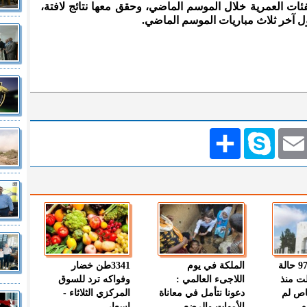
لفئات العمرية خلال الموسم الماضي، وحقق معها نتائج لافتة،
ول آخر ثلاث مباريات الموسم الماضي.
Emai
Skype
انشر
" الصحة " : 97 حالة
الملكة في يوم
3341طن خضار
ت منذ
اللاجىء العالمي :
وفواكه ترد للسوق
اص لم
دعونا نتأمل في معاناة
المركزي الثلاثاء -
م
الأمهات والرضع
اسعار