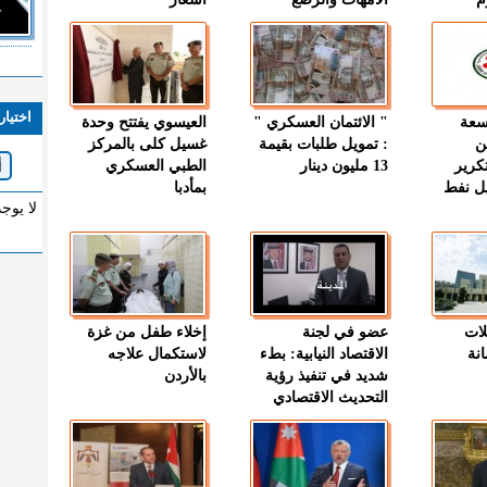
اختيار
وسعة
" الائتمان العسكري "
العيسوي يفتتح وحدة
ن
: تمويل طلبات بقيمة
غسيل كلى بالمركز
كرير
13 مليون دينار
الطبي العسكري
ميل نفط
بمأدبا
لا يوج
لات
عضو في لجنة
إخلاء طفل من غزة
نة
الاقتصاد النيابية: بطء
لاستكمال علاجه
شديد في تنفيذ رؤية
بالأردن
التحديث الاقتصادي