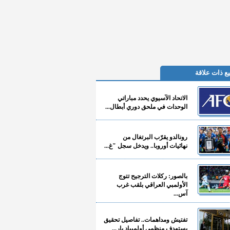
ع ذات علاقة
الاتحاد الآسيوي يحدد مباراتي
الوحدات في ملحق دوري أبطال...
رونالدو يقرّب البرتغال من
نهائيات أوروبا.. ويدخل سجل "غ...
بالصور: ركلات الترجيح تتوج
الأولمبي العراقي بلقب غرب
آس...
تفتيش ومداهمات.. تفاصيل تحقيق
يستهدف منظمي أولمبياد بار...