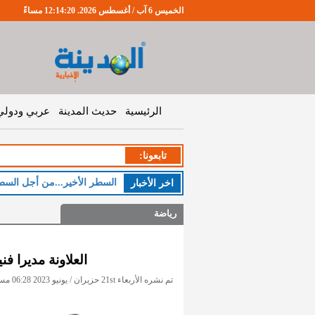
الخميس 6 آب / أغسطس 2026. 12:14:21 مساءً
الرئيسية
حديث المدينة
عربي ودولي
تابعونا:
ال
اخر اﻷخبار
رياضة
العلاونة مديرا ف
تم نشره الأربعاء 21st حزيران / يونيو 2023 06:28 مساءً