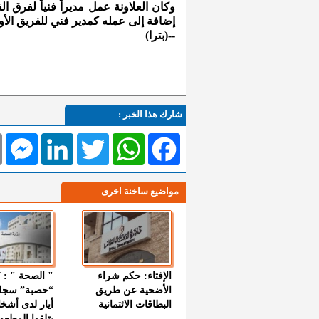
وكان العلاونة عمل مديراً فنياً لفرق ا
إضافة إلى عمله كمدير فني للفريق الأ
--(بترا)
شارك هذا الخبر :
l
Messenger
LinkedIn
Twitter
WhatsApp
Facebook
مواضيع ساخنة اخرى
الإفتاء: حكم شراء
الأضحية عن طريق
“حصبة” سجل
البطاقات الائتمانية
أيار لدى أشخ
يتلقوا المطعو