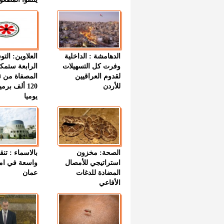
الدهامشة : الداخلية
العلاوين: الت
وفرت كل التسهيلات
الرابعة ستمك
لقدوم العراقيين
المصفاة من ت
للأردن
120 ألف بر
يوميا
الصحة: مخزون
بالاسماء : تنق
استراتيجي للأمصال
واسعة في اما
المضادة للدغات
عمان
الأفاعي