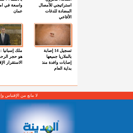
استراتيجي للأمصال
واسعة في اما
المضادة للدغات
عمان
الأفاعي
تسجيل 14 إصابة
ملك إسبانيا : 
بالملاريا جميعها
هو حجر الرح
إصابات وافدة منذ
الاستقرار الإ
بداية العام
لا مانع من الإقتباس وإ