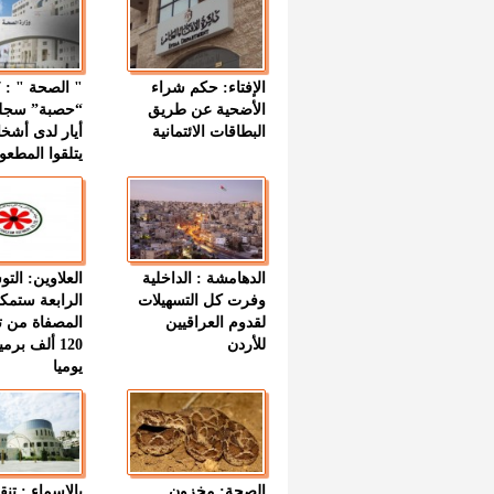
الإفتاء: حكم شراء
الأضحية عن طريق
“حصبة” سجل
البطاقات الائتمانية
أيار لدى أشخ
يتلقوا المطعو
الدهامشة : الداخلية
العلاوين: الت
وفرت كل التسهيلات
الرابعة ستمك
لقدوم العراقيين
المصفاة من ت
للأردن
120 ألف بر
يوميا
الصحة: مخزون
بالاسماء : تنق