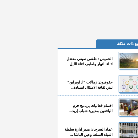
ع ذات علاقة
الخميس : طقس صيفي معتدل
اثناء النهار ولطيف اثناء الليل...
حقوقيون: زمالات "اد اوبراين"
تبني ثقافة الامتثال لسيادة...
اختتام فعاليات برنامج حزم
اليافعين بمديرية شباب إربد...
عماد السرحان مدير ادارة سلطة
المياه السلط وعين الباشا ...