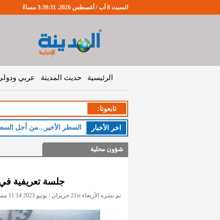
السبت 8 آب / أغسطس 2026. 3:39:32 مساءً
الرئيسية
حديث المدينة
عربي ودولي
تابعونا:
ال
اخر اﻷخبار
شؤون محلية
جلسة تعريفية في 
تم نشره الأربعاء 21st حزيران / يونيو 2023 11:14 مساءً