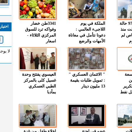
" الصحة " : 97 حالة
الملكة في يوم
3341طن خضار
اختيار
ت منذ
اللاجىء العالمي :
وفواكه ترد للسوق
اص لم
دعونا نتأمل في معاناة
المركزي الثلاثاء -
م
الأمهات والرضع
اسعار
لا يوج
وسعة
" الائتمان العسكري "
العيسوي يفتتح وحدة
ن
: تمويل طلبات بقيمة
غسيل كلى بالمركز
كرير
13 مليون دينار
الطبي العسكري
ميل نفط
بمأدبا
لات
عضو في لجنة
إخلاء طفل من غزة