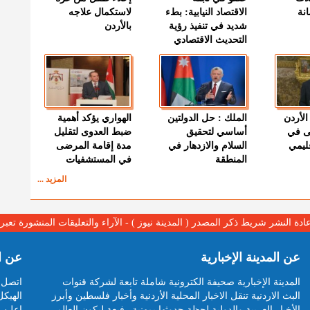
نة
الاقتصاد النيابية: بطء
لاستكمال علاجه
شديد في تنفيذ رؤية
بالأردن
التحديث الاقتصادي
الأردن
الملك : حل الدولتين
الهواري يؤكد أهمية
ى في
أساسي لتحقيق
ضبط العدوى لتقليل
قليمي
السلام والازدهار في
مدة إقامة المرضى
المنطقة
في المستشفيات
المزيد ...
عادة النشر شريط ذكر المصدر ( المدينة نيوز ) - الآراء والتعليقات المنشورة تع
عن المدينة الإخبارية
عن ا
المدينة الإخبارية صحيفة الكترونية شاملة تابعة لشركة قنوات
اتصل ب
البث الاردنية تنقل الاخبار المحلية الأردنية وأخبار فلسطين وأبرز
الهيكل
الأخبار العربية والدولية لحظة حدوثها بمهنية رفيعة ليكون العالم
اعلن م