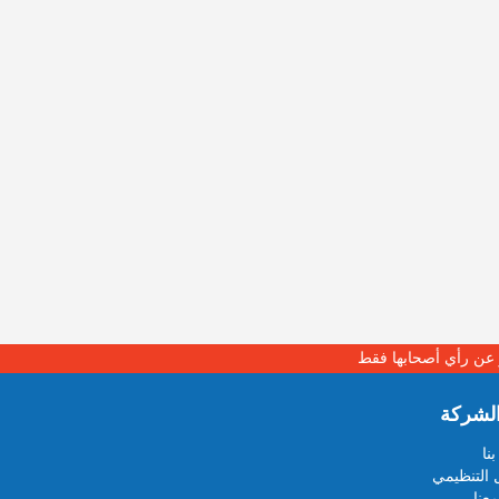
بر عن رأي أصحابها فقط
لشركة
نا
 التنظيمي
عنا