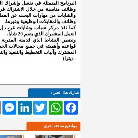
البرنامج المتمثلة في تفعيل وإشراك
وظائف مناسبة من خلال الاشتراك في ال
والشابات من مهارات البحث عن العمل 
وظائف والمقابلات الوظيفية وغيرها.
كما نفذ مركز شباب وشابات غرب إرب
العمل المشترك الذي يضم 20 شاباً.
وتضمن النشاط الذي قدمته المدربة 
قواعده وأهميته في جميع مجالات الحيا
المشترك وآليات التخطيط والتنفيذ والتق
--(بترا)
شارك هذا الخبر :
l
Messenger
LinkedIn
Twitter
WhatsApp
Facebook
مواضيع ساخنة اخرى