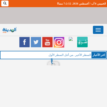
الخميس 6 آب / أغسطس 2026. 7:2:53 مساءً
Toggle
navigation
اخر اﻷخبار
السطر الأخير...من أجل السطر الأول