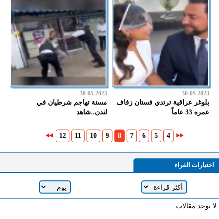
30-05-2023
30-05-2023
بلوغر عراقية ترتدي فستان زفاف
مسنة تهاجم شرطيان في
عمره 33 عاماً
لندن..شاهد
12
11
10
9
8
7
6
5
4
اختيارات القراء
لا يوجد مقالات