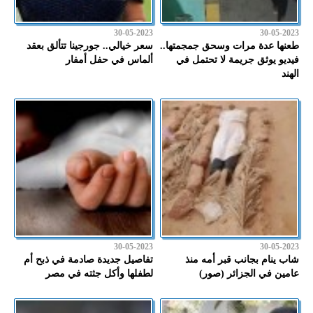
30-05-2023
30-05-2023
طعنها عدة مرات وسحق جمجمتها..
سعر خيالي.. جورجينا تتألق بعقد
فيديو يوثق جريمة لا تحتمل في
ألماس في حفل أمفار
الهند
30-05-2023
30-05-2023
شاب ينام بجانب قبر أمه منذ
تفاصيل جديدة صادمة في ذبح أم
عامين في الجزائر (صور)
لطفلها وأكل جثته في مصر