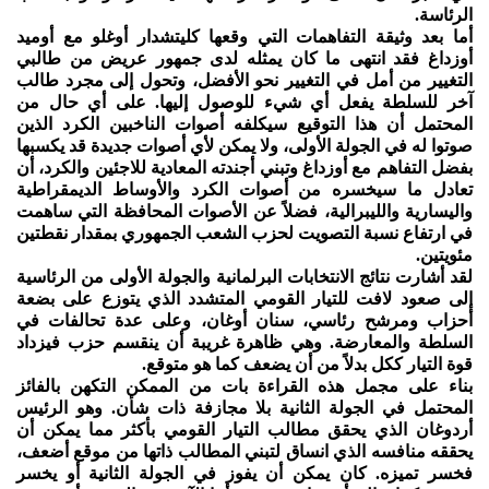
الرئاسة.
أما بعد وثيقة التفاهمات التي وقعها كليتشدار أوغلو مع أوميد
أوزداغ فقد انتهى ما كان يمثله لدى جمهور عريض من طالبي
التغيير من أمل في التغيير نحو الأفضل، وتحول إلى مجرد طالب
آخر للسلطة يفعل أي شيء للوصول إليها. على أي حال من
المحتمل أن هذا التوقيع سيكلفه أصوات الناخبين الكرد الذين
صوتوا له في الجولة الأولى، ولا يمكن لأي أصوات جديدة قد يكسبها
بفضل التفاهم مع أوزداغ وتبني أجندته المعادية للاجئين والكرد، أن
تعادل ما سيخسره من أصوات الكرد والأوساط الديمقراطية
واليسارية والليبرالية، فضلاً عن الأصوات المحافظة التي ساهمت
في ارتفاع نسبة التصويت لحزب الشعب الجمهوري بمقدار نقطتين
مئويتين.
لقد أشارت نتائج الانتخابات البرلمانية والجولة الأولى من الرئاسية
إلى صعود لافت للتيار القومي المتشدد الذي يتوزع على بضعة
أحزاب ومرشح رئاسي، سنان أوغان، وعلى عدة تحالفات في
السلطة والمعارضة. وهي ظاهرة غريبة أن ينقسم حزب فيزداد
قوة التيار ككل بدلاً من أن يضعف كما هو متوقع.
بناء على مجمل هذه القراءة بات من الممكن التكهن بالفائز
المحتمل في الجولة الثانية بلا مجازفة ذات شأن. وهو الرئيس
أردوغان الذي يحقق مطالب التيار القومي بأكثر مما يمكن أن
يحققه منافسه الذي انساق لتبني المطالب ذاتها من موقع أضعف،
فخسر تميزه. كان يمكن أن يفوز في الجولة الثانية أو يخسر