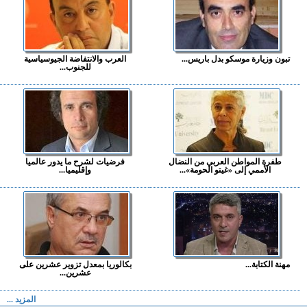
تبون وزيارة موسكو بدل باريس...
العرب والانتفاضة الجيوسياسية
للجنوب...
طفرة المواطن العربي من النضال
فرضيات لشرح ما يدور عالميا
الأممي إلى «غيتو الحومة»...
وإقليميا...
مهنة الكتابة...
بكالوريا بمعدل تزوير عشرين على
عشرين...
المزيد ...