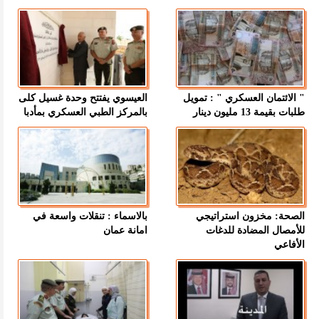
" الائتمان العسكري " : تمويل
العيسوي يفتتح وحدة غسيل كلى
طلبات بقيمة 13 مليون دينار
بالمركز الطبي العسكري بمأدبا
الصحة: مخزون استراتيجي
بالاسماء : تنقلات واسعة في
للأمصال المضادة للدغات
امانة عمان
الأفاعي