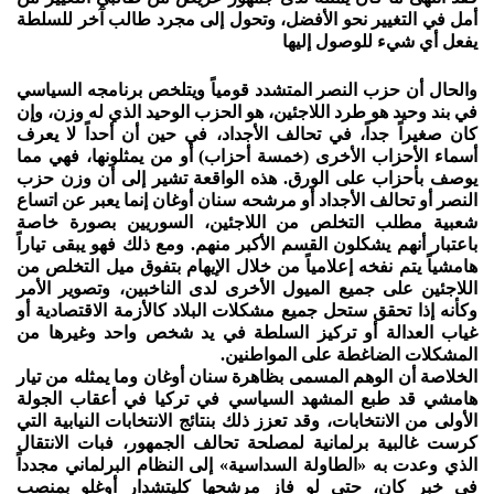
أمل في التغيير نحو الأفضل، وتحول إلى مجرد طالب آخر للسلطة
يفعل أي شيء للوصول إليها
والحال أن حزب النصر المتشدد قومياً ويتلخص برنامجه السياسي
في بند وحيد هو طرد اللاجئين، هو الحزب الوحيد الذي له وزن، وإن
كان صغيراً جداً، في تحالف الأجداد، في حين أن أحداً لا يعرف
أسماء الأحزاب الأخرى (خمسة أحزاب) أو من يمثلونها، فهي مما
يوصف بأحزاب على الورق. هذه الواقعة تشير إلى أن وزن حزب
النصر أو تحالف الأجداد أو مرشحه سنان أوغان إنما يعبر عن اتساع
شعبية مطلب التخلص من اللاجئين، السوريين بصورة خاصة
باعتبار أنهم يشكلون القسم الأكبر منهم. ومع ذلك فهو يبقى تياراً
هامشياً يتم نفخه إعلامياً من خلال الإيهام بتفوق ميل التخلص من
اللاجئين على جميع الميول الأخرى لدى الناخبين، وتصوير الأمر
وكأنه إذا تحقق ستحل جميع مشكلات البلاد كالأزمة الاقتصادية أو
غياب العدالة أو تركيز السلطة في يد شخص واحد وغيرها من
المشكلات الضاغطة على المواطنين.
الخلاصة أن الوهم المسمى بظاهرة سنان أوغان وما يمثله من تيار
هامشي قد طبع المشهد السياسي في تركيا في أعقاب الجولة
الأولى من الانتخابات، وقد تعزز ذلك بنتائج الانتخابات النيابية التي
كرست غالبية برلمانية لمصلحة تحالف الجمهور، فبات الانتقال
الذي وعدت به «الطاولة السداسية» إلى النظام البرلماني مجدداً
في خبر كان، حتى لو فاز مرشحها كليتشدار أوغلو بمنصب