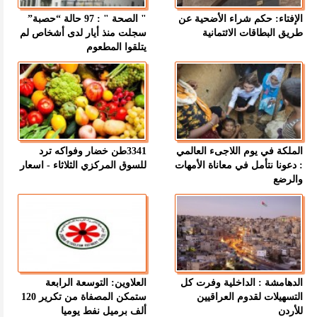
الإفتاء: حكم شراء الأضحية عن
" الصحة " : 97 حالة “حصبة”
طريق البطاقات الائتمانية
سجلت منذ أيار لدى أشخاص لم
يتلقوا المطعوم
الملكة في يوم اللاجىء العالمي
3341طن خضار وفواكه ترد
: دعونا نتأمل في معاناة الأمهات
للسوق المركزي الثلاثاء - اسعار
والرضع
الدهامشة : الداخلية وفرت كل
العلاوين: التوسعة الرابعة
التسهيلات لقدوم العراقيين
ستمكن المصفاة من تكرير 120
للأردن
ألف برميل نفط يوميا