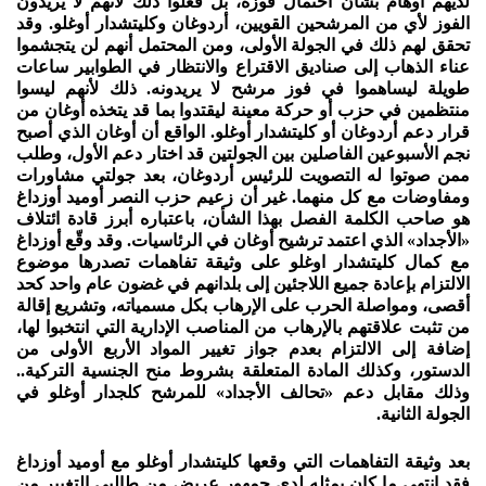
لديهم أوهام بشأن احتمال فوزه، بل فعلوا ذلك لأنهم لا يريدون
الفوز لأي من المرشحين القويين، أردوغان وكليتشدار أوغلو. وقد
تحقق لهم ذلك في الجولة الأولى، ومن المحتمل أنهم لن يتجشموا
عناء الذهاب إلى صناديق الاقتراع والانتظار في الطوابير ساعات
طويلة ليساهموا في فوز مرشح لا يريدونه. ذلك لأنهم ليسوا
منتظمين في حزب أو حركة معينة ليقتدوا بما قد يتخذه أوغان من
قرار دعم أردوغان أو كليتشدار أوغلو. الواقع أن أوغان الذي أصبح
نجم الأسبوعين الفاصلين بين الجولتين قد اختار دعم الأول، وطلب
ممن صوتوا له التصويت للرئيس أردوغان، بعد جولتي مشاورات
ومفاوضات مع كل منهما. غير أن زعيم حزب النصر أوميد أوزداغ
هو صاحب الكلمة الفصل بهذا الشأن، باعتباره أبرز قادة ائتلاف
«الأجداد» الذي اعتمد ترشيح أوغان في الرئاسيات. وقد وقّع أوزداغ
مع كمال كليتشدار اوغلو على وثيقة تفاهمات تصدرها موضوع
الالتزام بإعادة جميع اللاجئين إلى بلدانهم في غضون عام واحد كحد
أقصى، ومواصلة الحرب على الإرهاب بكل مسمياته، وتشريع إقالة
من تثبت علاقتهم بالإرهاب من المناصب الإدارية التي انتخبوا لها،
إضافة إلى الالتزام بعدم جواز تغيير المواد الأربع الأولى من
الدستور، وكذلك المادة المتعلقة بشروط منح الجنسية التركية..
وذلك مقابل دعم «تحالف الأجداد» للمرشح كلجدار أوغلو في
الجولة الثانية.
بعد وثيقة التفاهمات التي وقعها كليتشدار أوغلو مع أوميد أوزداغ
فقد انتهى ما كان يمثله لدى جمهور عريض من طالبي التغيير من