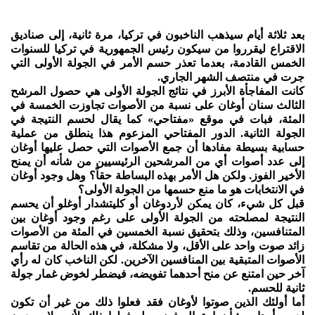
بعد ثلاثة أيام سيذهب الناخبون في تركيا، مرة ثانية، إلى صناديق
الاقتراع ليقرروا من سيكون رئيس الجمهورية في تركيا للسنوات
الخمس القادمة، بعدما تعذر حسم الأمر في الجولة الأولى التي
جرت في منتصف الشهر الجاري.
كانت المفاجأة الأبرز في نتائج الجولة الأولى هي حصول المرشح
الثالث سنان أوغان على نسبة من الأصوات تجاوزت الخمسة في
المئة، فبات في موقع «مفتاحي» كما يقال لحسم النتيجة في
الجولة الثانية. الدور المفتاحي المزعوم هذا ينطلق من عملية
حسابية بسيطة مفادها أن جمع الأصوات التي حصل عليها أوغان
إلى عدد أصوات أي من المرشحين الرئيسيين من شأنه أن يمنح
الأخير الفوز. ولكن هل الأمر بهذه البساطة حقاً؟ وهل وجود أوغان
في الانتخابات هو ما منع حسمها من الجولة الأولى؟
قبل كل شيء، كان يمكن لأردوغان أو كليتشدار أوغلو أن يحسم
النتيجة لمصلحته من الجولة الأولى على رغم وجود أوغان بين
المتنافسين، وذلك بتحقيق نسبة الخمسين في المئة من الأصوات
زائد صوت واحد على الأقل، ولا مشكلة، في هذه الحالة من تقاسم
الأصوات المتبقية بين المنافسين الآخرين. لكن الناخب كان له رأي
آخر حين امتنع عن منح أحدهما تفويضه، فيضطر لخوض غمار جولة
ثانية للحسم.
أما أولئك الذين صوتوا لأوغان فقد فعلوا ذلك من غير أن تكون